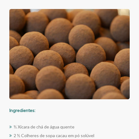
Ingredientes:
½ Xícara de chá de água quente
2 ½ Colheres de sopa cacau em pó solúvel