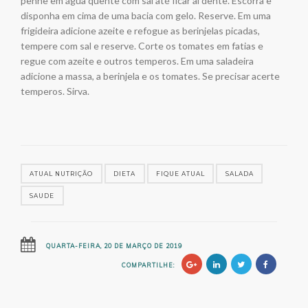
penne em água quente com sal até ficar al dente. Escorra e
disponha em cima de uma bacia com gelo. Reserve. Em uma
frigideira adicione azeite e refogue as berinjelas picadas,
tempere com sal e reserve. Corte os tomates em fatias e
regue com azeite e outros temperos. Em uma saladeira
adicione a massa, a berinjela e os tomates. Se precisar acerte
temperos. Sirva.
ATUAL NUTRIÇÃO
DIETA
FIQUE ATUAL
SALADA
SAUDE
QUARTA-FEIRA, 20 DE MARÇO DE 2019
COMPARTILHE: