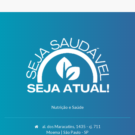
Nutrição e Saúde
al. dos Maracatins, 1435 - cj. 711
Moema | São Paulo - SP