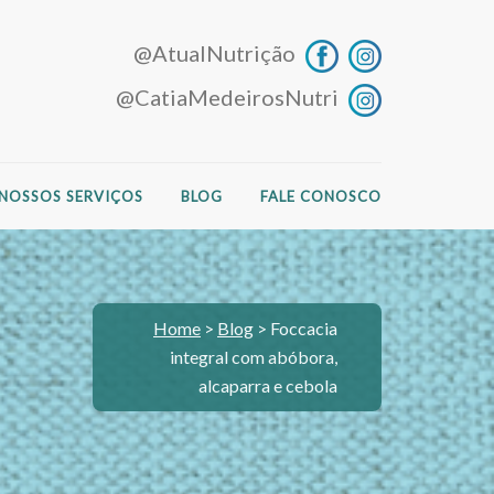
@AtualNutrição
@CatiaMedeirosNutri
NOSSOS SERVIÇOS
BLOG
FALE CONOSCO
Home
>
Blog
>
Foccacia
integral com abóbora,
alcaparra e cebola