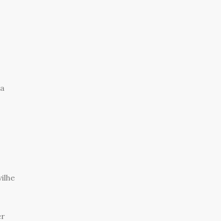
 a
ilhe
er