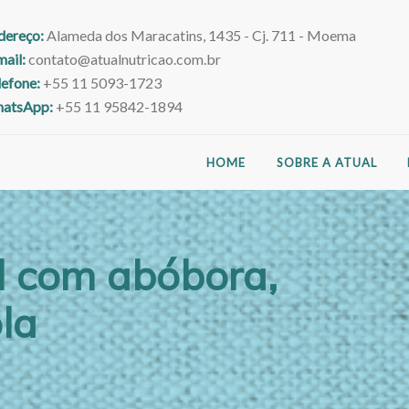
dereço:
Alameda dos Maracatins, 1435 - Cj. 711 - Moema
mail:
contato@atualnutricao.com.br
lefone:
+55 11 5093-1723
atsApp:
+55 11 95842-1894
HOME
SOBRE A ATUAL
al com abóbora,
la