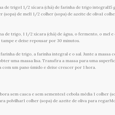
 de trigo1 1/2 xícara (chá) de farinha de trigo integral15 g
 (sopa) de mel1 1/2 colher (sopa) de azeite de oliva1 colhe
ha de trigo, 1 1/2 xícara (chá) de água, o fermento, o mel e
, tampe e deixe repousar por 30 minutos.
arinha de trigo, a farinha integral e o sal. Junte a massa 
bter uma massa lisa. Transfira a massa para uma superfíc
a com um pano úmido e deixe crescer por 1 hora.
bora sem casca e sem sementes1 cebola média 1 colher (s
ara polvilhar1 colher (sopa) de azeite de oliva para regar