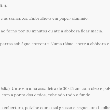
ta).
re as sementes. Embrulhe-a em papel-alumínio.
 ao forno por 30 minutos ou até a abóbora ficar macia.
lcaparras sob água corrente. Numa tábua, corte a abóbora e
édia). Unte em uma assadeira de 30x25 cm com óleo e polv
a com a ponta dos dedos, cobrindo todo o fundo.
a cobertura, polvilhe com o sal grosso e regue com 1 colh