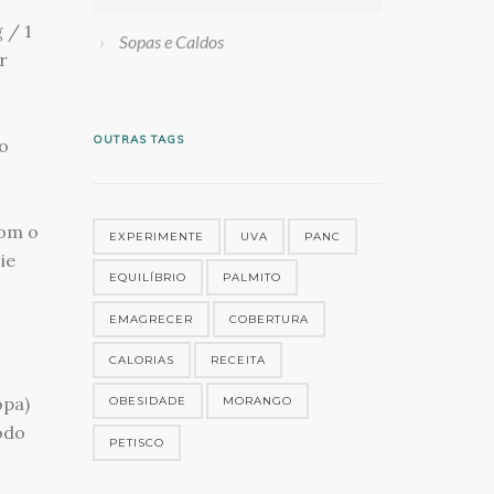
 / 1
Sopas e Caldos
r
OUTRAS TAGS
 o
com o
EXPERIMENTE
UVA
PANC
ie
EQUILÍBRIO
PALMITO
EMAGRECER
COBERTURA
CALORIAS
RECEITA
opa)
OBESIDADE
MORANGO
Modo
PETISCO