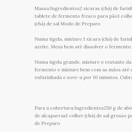
Massa:Ingredientes2 xícaras (chá) de farinha
tablete de fermento fresco para pão1 colher
(chá) de sal Modo de Preparo
Numa tigela, misture 1 xícara (chá) de farin
azeite. Mexa bem até dissolver o fermento
Numa tigela grande, misture o restante da f
fermento e misture bem com as mãos até o
enfarinhada e sove-a por 10 minutos. Cubr
Para a cobertura:Ingredientes250 g de abó
de alcaparras1 colher (chá) de sal grosso p
de Preparo