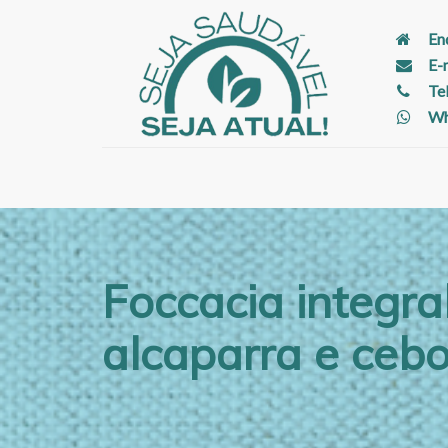
En
E-
Te
Wh
Foccacia integr
alcaparra e cebo