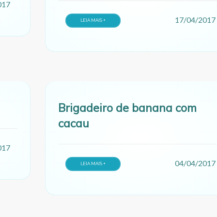
017
17/04/2017
LEIA MAIS +
Brigadeiro de banana com
cacau
017
04/04/2017
LEIA MAIS +