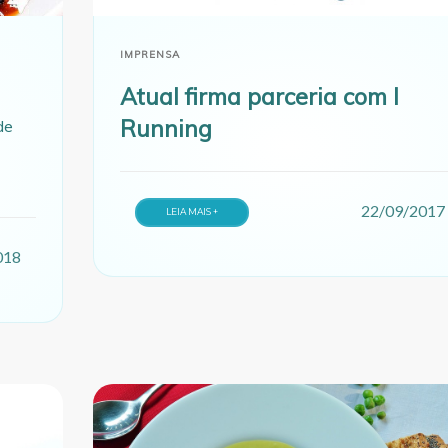
IMPRENSA
Atual firma parceria com I
Running
de
22/09/2017
LEIA MAIS +
018