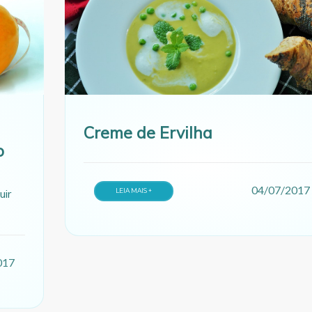
Creme de Ervilha
o
04/07/2017
uir
LEIA MAIS +
017