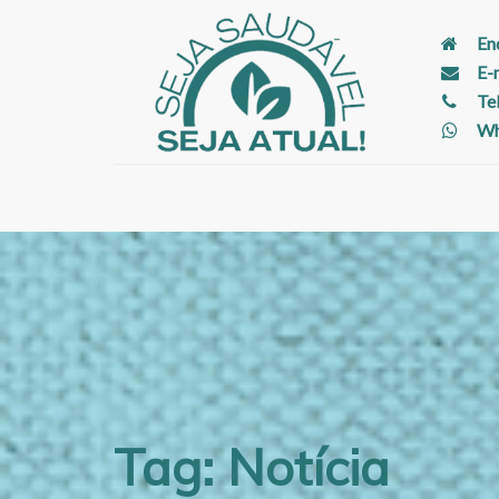
En
E-
Te
Wh
Tag: Notícia