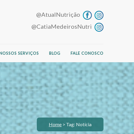
@AtualNutrição
@CatiaMedeirosNutri
NOSSOS SERVIÇOS
BLOG
FALE CONOSCO
Home
>
Tag: Notícia