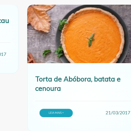
cau
017
Torta de Abóbora, batata e
cenoura
21/03/2017
LEIA MAIS +