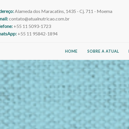
dereço:
Alameda dos Maracatins, 1435 - Cj. 711 - Moema
mail:
contato@atualnutricao.com.br
lefone:
+55 11 5093-1723
atsApp:
+55 11 95842-1894
HOME
SOBRE A ATUAL