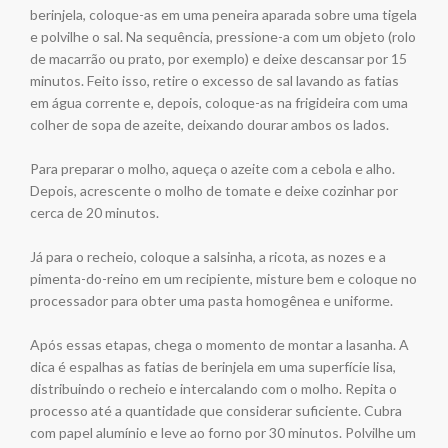
berinjela, coloque-as em uma peneira aparada sobre uma tigela
e polvilhe o sal. Na sequência, pressione-a com um objeto (rolo
de macarrão ou prato, por exemplo) e deixe descansar por 15
minutos. Feito isso, retire o excesso de sal lavando as fatias
em água corrente e, depois, coloque-as na frigideira com uma
colher de sopa de azeite, deixando dourar ambos os lados.
Para preparar o molho, aqueça o azeite com a cebola e alho.
Depois, acrescente o molho de tomate e deixe cozinhar por
cerca de 20 minutos.
Já para o recheio, coloque a salsinha, a ricota, as nozes e a
pimenta-do-reino em um recipiente, misture bem e coloque no
processador para obter uma pasta homogênea e uniforme.
Após essas etapas, chega o momento de montar a lasanha. A
dica é espalhas as fatias de berinjela em uma superfície lisa,
distribuindo o recheio e intercalando com o molho. Repita o
processo até a quantidade que considerar suficiente. Cubra
com papel alumínio e leve ao forno por 30 minutos. Polvilhe um