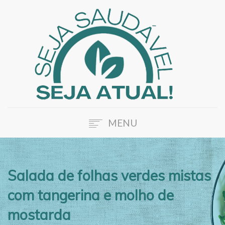
MENU
HOME
SOBRE A ATUAL
Salada de folhas verdes mistas
NOSSOS SERVIÇOS
com tangerina e molho de
BLOG
FALE CONOSCO
mostarda