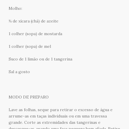
Molho:
¼ de xícara (chá) de azeite
1 colher (sopa) de mostarda
1 colher (sopa) de mel
Suco de 1 limão ou de 1 tangerina
Sal a gosto
MODO DE PREPARO
Lave as folhas, seque para retirar o excesso de água e
arrume-as em taças individuais ou em uma travessa
grande. Corte as extremidades das tangerinas e
descasque-as, usando uma faca pequena bem afiada. Retire