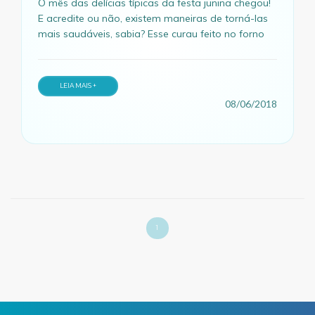
O mês das delícias típicas da festa junina chegou!
E acredite ou não, existem maneiras de torná-las
mais saudáveis, sabia? Esse curau feito no forno
vai deixar sua festa junina mais saudável e
gostosa. Confira!
LEIA MAIS +
08/06/2018
1