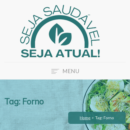
MENU
HOME
SOBRE A ATUAL
Tag: Forno
NOSSOS SERVIÇOS
BLOG
Home
>
Tag: Forno
FALE CONOSCO