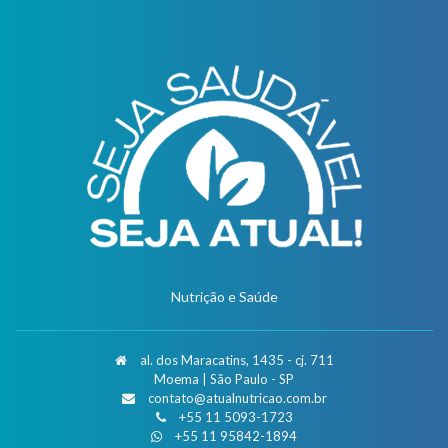
Nutrição e Saúde
al. dos Maracatins, 1435 - cj. 711
Moema | São Paulo - SP
contato@atualnutricao.com.br
+55 11 5093-1723
+55 11 95842-1894