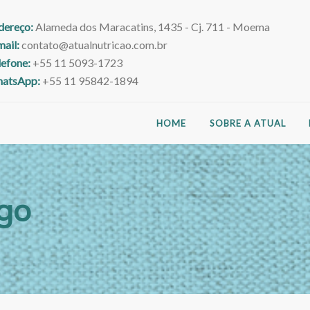
dereço:
Alameda dos Maracatins, 1435 - Cj. 711 - Moema
mail:
contato@atualnutricao.com.br
lefone:
+55 11 5093-1723
atsApp:
+55 11 95842-1894
HOME
SOBRE A ATUAL
go