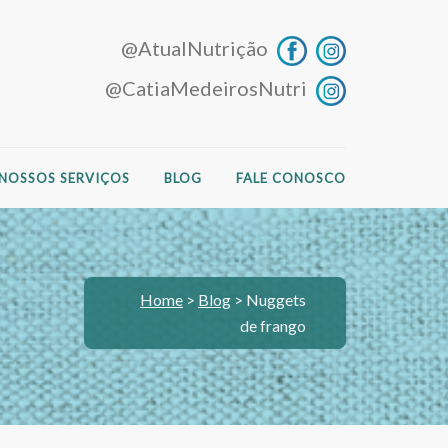
@AtualNutrição
@CatiaMedeirosNutri
NOSSOS SERVIÇOS
BLOG
FALE CONOSCO
Home
>
Blog
>
Nuggets
de frango