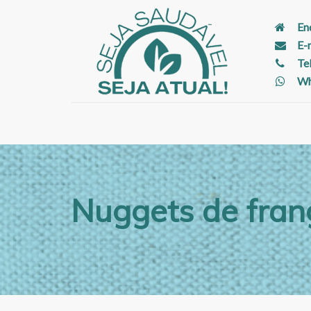
En
E-
Te
Wh
Nuggets de fran