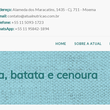
dereço:
Alameda dos Maracatins, 1435 - Cj. 711 - Moema
mail:
contato@atualnutricao.com.br
lefone:
+55 11 5093-1723
atsApp:
+55 11 95842-1894
HOME
SOBRE A ATUAL
a, batata e cenoura