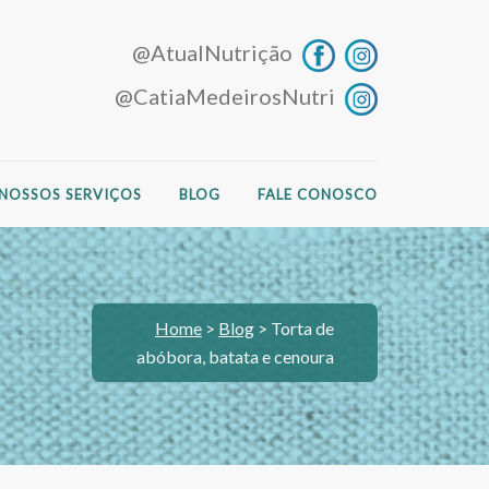
@AtualNutrição
@CatiaMedeirosNutri
NOSSOS SERVIÇOS
BLOG
FALE CONOSCO
Home
>
Blog
>
Torta de
abóbora, batata e cenoura