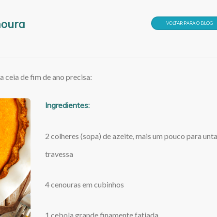
noura
VOLTAR PARA O BLOG
a ceia de fim de ano precisa:
Ingredientes:
2 colheres (sopa) de azeite, mais um pouco para unta
travessa
4 cenouras em cubinhos
1 cebola grande finamente fatiada