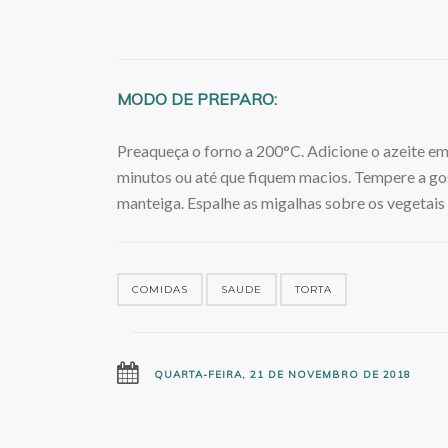
MODO DE PREPARO:
Preaqueça o forno a 200°C. Adicione o azeite em
minutos ou até que fiquem macios. Tempere a gos
manteiga. Espalhe as migalhas sobre os vegetais 
COMIDAS
SAUDE
TORTA
QUARTA-FEIRA, 21 DE NOVEMBRO DE 2018