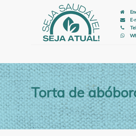
En
E-
Te
Wh
Torta de abóbor