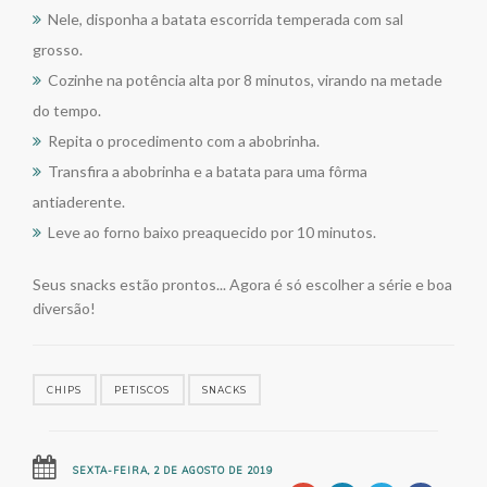
Nele, disponha a batata escorrida temperada com sal
grosso.
Cozinhe na potência alta por 8 minutos, virando na metade
do tempo.
Repita o procedimento com a abobrinha.
Transfira a abobrinha e a batata para uma fôrma
antiaderente.
Leve ao forno baixo preaquecido por 10 minutos.
Seus snacks estão prontos... Agora é só escolher a série e boa
diversão!
CHIPS
PETISCOS
SNACKS
SEXTA-FEIRA, 2 DE AGOSTO DE 2019