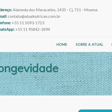
dereço:
Alameda dos Maracatins, 1435 - Cj. 711 - Moema
mail:
contato@atualnutricao.com.br
lefone:
+55 11 5093-1723
atsApp:
+55 11 95842-1894
HOME
SOBRE A ATUAL
Longevidade