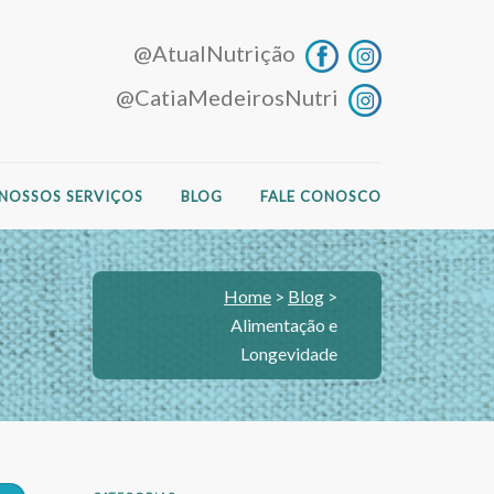
@AtualNutrição
@CatiaMedeirosNutri
NOSSOS SERVIÇOS
BLOG
FALE CONOSCO
Home
>
Blog
>
Alimentação e
Longevidade