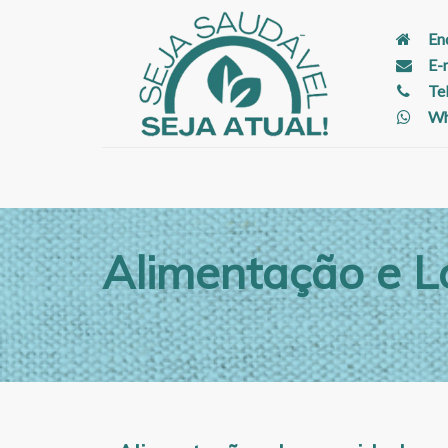
En
E-
Te
Wh
Alimentação e 