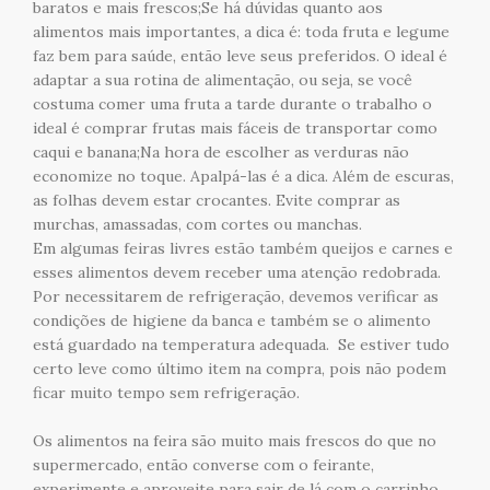
baratos e mais frescos;Se há dúvidas quanto aos
alimentos mais importantes, a dica é: toda fruta e legume
faz bem para saúde, então leve seus preferidos. O ideal é
adaptar a sua rotina de alimentação, ou seja, se você
costuma comer uma fruta a tarde durante o trabalho o
ideal é comprar frutas mais fáceis de transportar como
caqui e banana;Na hora de escolher as verduras não
economize no toque. Apalpá-las é a dica. Além de escuras,
as folhas devem estar crocantes. Evite comprar as
murchas, amassadas, com cortes ou manchas.
Em algumas feiras livres estão também queijos e carnes e
esses alimentos devem receber uma atenção redobrada.
Por necessitarem de refrigeração, devemos verificar as
condições de higiene da banca e também se o alimento
está guardado na temperatura adequada. Se estiver tudo
certo leve como último item na compra, pois não podem
ficar muito tempo sem refrigeração.
Os alimentos na feira são muito mais frescos do que no
supermercado, então converse com o feirante,
experimente e aproveite para sair de lá com o carrinho