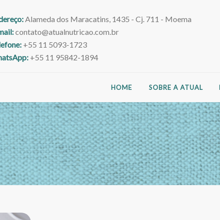
dereço:
Alameda dos Maracatins, 1435 - Cj. 711 - Moema
mail:
contato@atualnutricao.com.br
lefone:
+55 11 5093-1723
atsApp:
+55 11 95842-1894
HOME
SOBRE A ATUAL