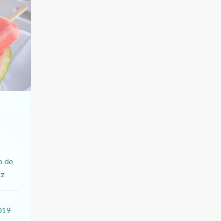
o de
ez
019