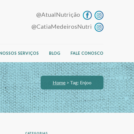
@AtualNutrição
@CatiaMedeirosNutri
NOSSOS SERVIÇOS
BLOG
FALE CONOSCO
Home
>
Tag: Enjoo
CATEGORIAS