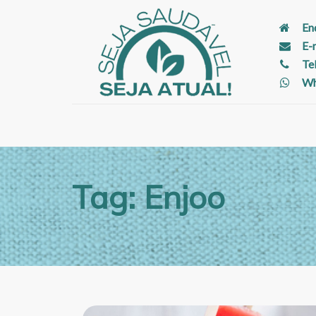
En
E-
Te
Wh
Tag: Enjoo