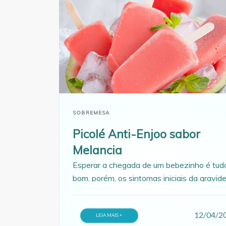
SOBREMESA
Picolé Anti-Enjoo sabor
Melancia
Esperar a chegada de um bebezinho é tud
bom, porém, os sintomas iniciais da gravid
podem deixar a futura mamãe bem
incomodada. A boa notícia é que algumas
12/04/2
receitas pode ajudar a burlar esses
LEIA MAIS +