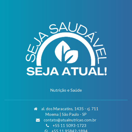
Nutrição e Saúde
al. dos Maracatins, 1435 - cj. 711
Moema | São Paulo - SP
contato@atualnutricao.com.br
+55 11 5093-1723
+55 11 95842-1894