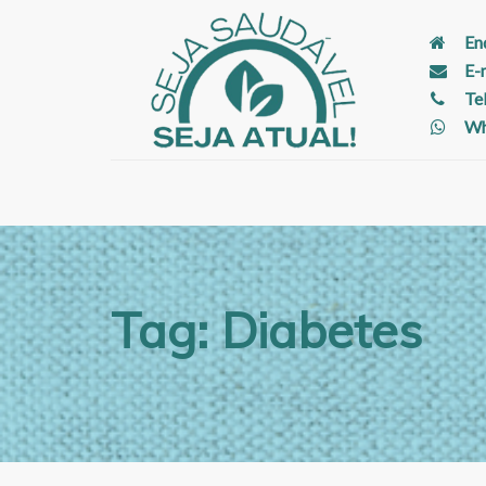
En
E-
Te
Wh
Tag: Diabetes