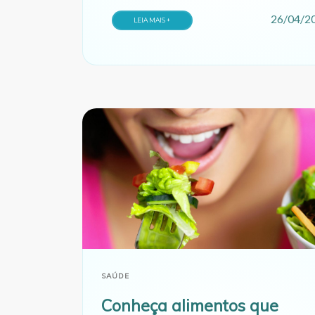
dietéticos que podem contribuir para o au
26/04/2
LEIA MAIS +
dessa condição e como fazer escolhas
alimentares saudáveis para prevenção.
SAÚDE
Conheça alimentos que