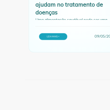
ajudam no tratamento de
doenças
Uma alimentação saudável pode ser uma
grande aliada para o tratamento
medicamentoso de algumas doenças
09/05/2
LEIA MAIS +