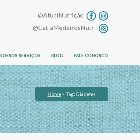
@AtualNutrição
@CatiaMedeirosNutri
NOSSOS SERVIÇOS
BLOG
FALE CONOSCO
Home
>
Tag: Diabetes