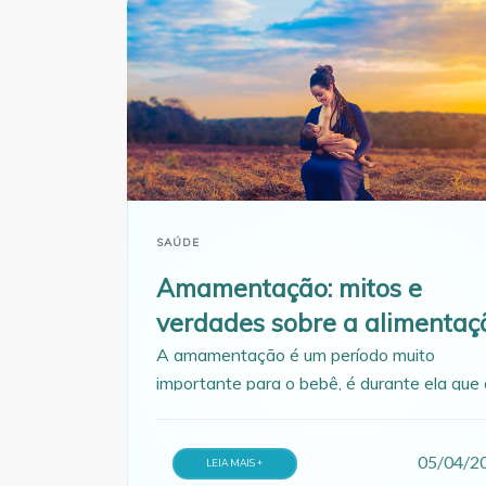
SAÚDE
Amamentação: mitos e
verdades sobre a alimentaç
A amamentação é um período muito
importante para o bebê, é durante ela que 
recém-nascido consegue obter todos os
nutrientes necessários para seu
05/04/2
desenvolvimento
LEIA MAIS +