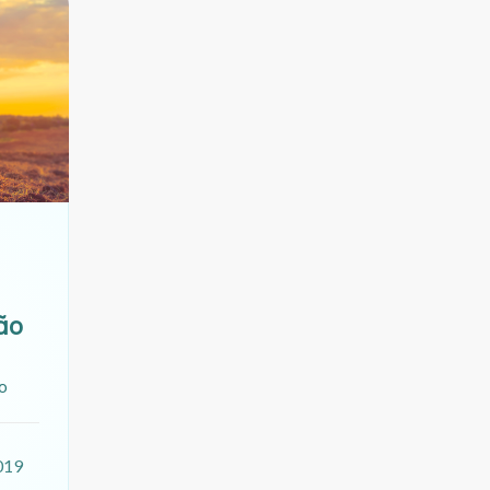
ão
o
019