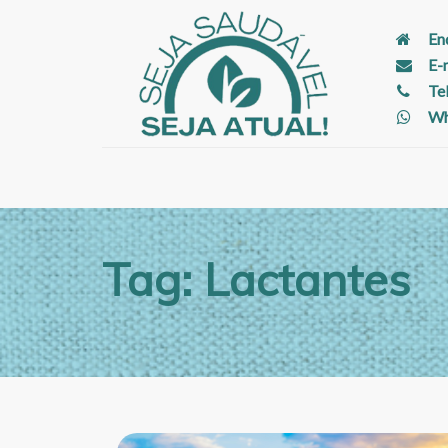
En
E-
Te
Wh
Tag: Lactantes