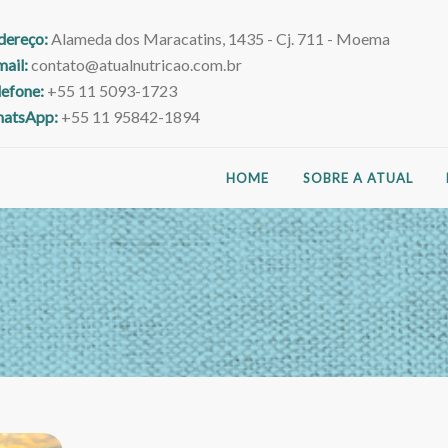
dereço:
Alameda dos Maracatins, 1435 - Cj. 711 - Moema
mail:
contato@atualnutricao.com.br
lefone:
+55 11 5093-1723
atsApp:
+55 11 95842-1894
HOME
SOBRE A ATUAL