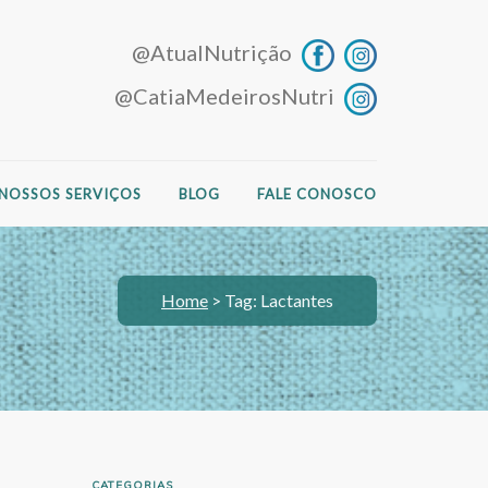
@AtualNutrição
@CatiaMedeirosNutri
NOSSOS SERVIÇOS
BLOG
FALE CONOSCO
Home
>
Tag: Lactantes
CATEGORIAS