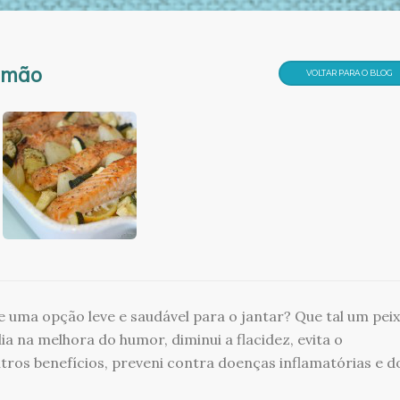
almão
VOLTAR PARA O BLOG
 uma opção leve e saudável para o jantar? Que tal um pei
a na melhora do humor, diminui a flacidez, evita o
tros benefícios, preveni contra doenças inflamatórias e d