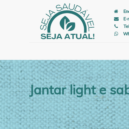
En
E-
Te
Wh
Jantar light e s