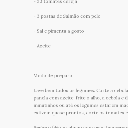
- 20 tomates cereja
- 3 postas de Salmão com pele
- Sal e pimenta a gosto
- Azeite
Modo de preparo
Lave bem todos os legumes. Corte a cebola
panela com azeite, frite o alho, a cebola e
minutinhos ou até os legumes estarem mac
estivem quase prontos, corte os tomates ce
Pegue o filé de salmão com pele, tempere 