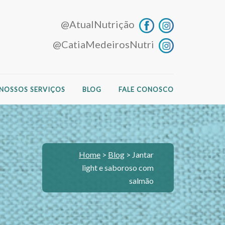
@AtualNutrição
@CatiaMedeirosNutri
NOSSOS SERVIÇOS
BLOG
FALE CONOSCO
Home
>
Blog
>
Jantar
light e saboroso com
salmão