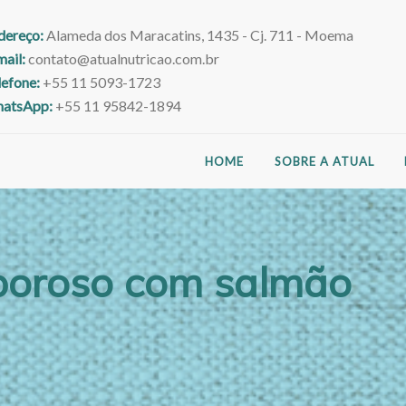
dereço:
Alameda dos Maracatins, 1435 - Cj. 711 - Moema
mail:
contato@atualnutricao.com.br
lefone:
+55 11 5093-1723
atsApp:
+55 11 95842-1894
HOME
SOBRE A ATUAL
aboroso com salmão