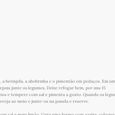
, a berinjela, a abobrinha e o pimentão em pedaços. Em u
 depois junte os legumes. Deixe refogar bem, por uns 15
ios e tempere com sal e pimenta a gosto. Quando os leg
reja ao meio e junte-os na panela e reserve.
com sal e meio limão. Unte uma forma com azeite, coloque