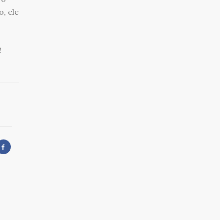
, ele
!