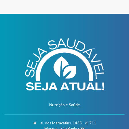
Nutrição e Saúde
al. dos Maracatins, 1435 - cj. 711
Moema | São Paulo - SP