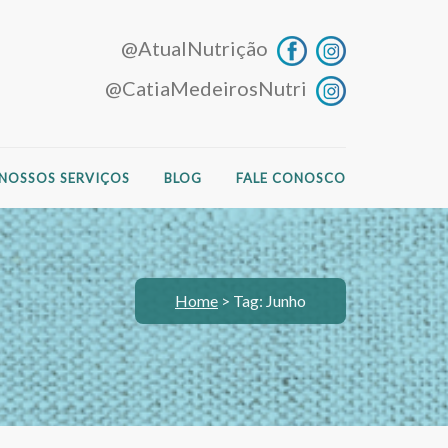
@AtualNutrição
@CatiaMedeirosNutri
NOSSOS SERVIÇOS
BLOG
FALE CONOSCO
Home
>
Tag: Junho