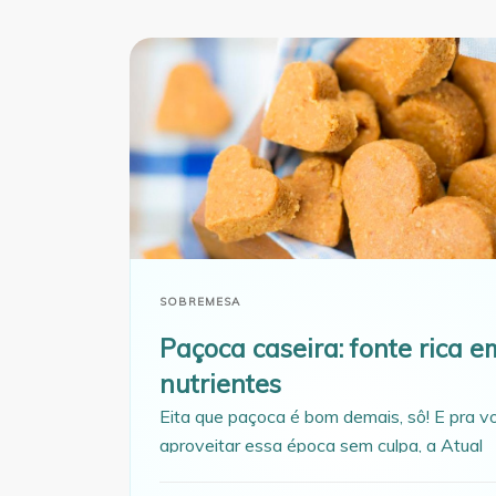
SOBREMESA
Paçoca caseira: fonte rica e
nutrientes
Eita que paçoca é bom demais, sô! E pra v
aproveitar essa época sem culpa, a Atual
Nutrição ensina a fazer uma paçoca caseir