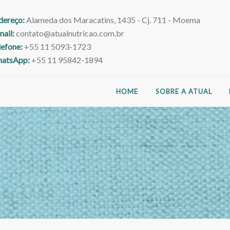
dereço:
Alameda dos Maracatins, 1435 - Cj. 711 - Moema
mail:
contato@atualnutricao.com.br
lefone:
+55 11 5093-1723
atsApp:
+55 11 95842-1894
HOME
SOBRE A ATUAL