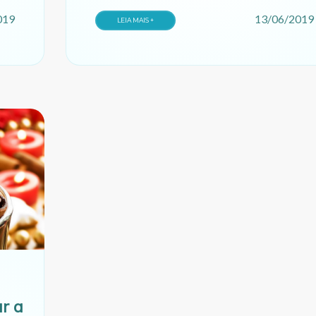
019
13/06/2019
LEIA MAIS +
r a