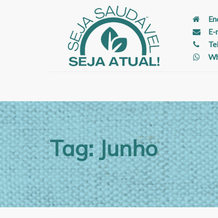
En
E-
Te
Wh
Tag: Junho