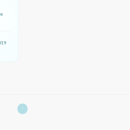
xe
019
1