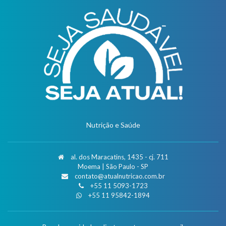
Nutrição e Saúde
al. dos Maracatins, 1435 - cj. 711
Moema | São Paulo - SP
contato@atualnutricao.com.br
+55 11 5093-1723
+55 11 95842-1894