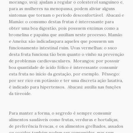
morango, uva): ajudam a regular o colesterol sanguíneo e,
para as mulheres na menopausa, podem aliviar alguns
sintomas que tornam o período desconfortável. Abacaxi e
Mamão: o consumo destas frutas é interessante para
obter uma boa digestão, pois possuem enzimas como a
bromelina e papaína que auxiliam neste processo. Mamão
e Ameixa: são indicadaspara aqueles que possuem um
funcionamento intestinal ruim. Uvas vermelhas: o suco
desta fruta funciona tão bem quanto o vinho na prevenção
de problemas cardiovasculares. Morangos: por possuir
boa quantidade de ácido fólico é interessante consumir
esta fruta no início da gestação, por exemplo. Pêssego:
por ser rico em potássio e ter uma discreta ação laxativa,
é indicado para hipertensos. Abacaxi: auxilia nas funções
da tireoide.
Para manter a forma, o segredo é sempre consumir
alimentos saudáveis como frutas, verduras e hortaliças,
de preferência frescas, e os alimentos grelhados, assados
ou cozidos também podem ser consumidos, mas sem