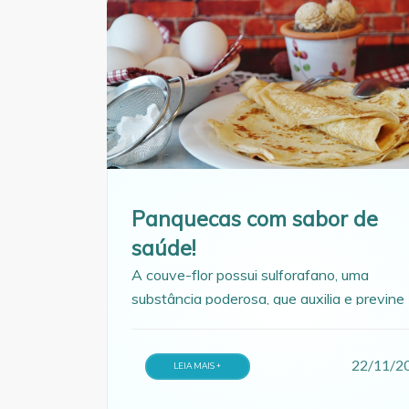
Panquecas com sabor de
saúde!
A couve-flor possui sulforafano, uma
substância poderosa, que auxilia e previne
contra enzimas e célula que são prejudiciai
perigosas ao corpo. Por isso, trouxemos u
22/11/2
receita prática que vai ajudá-lo a deixar a
LEIA MAIS +
em dia!