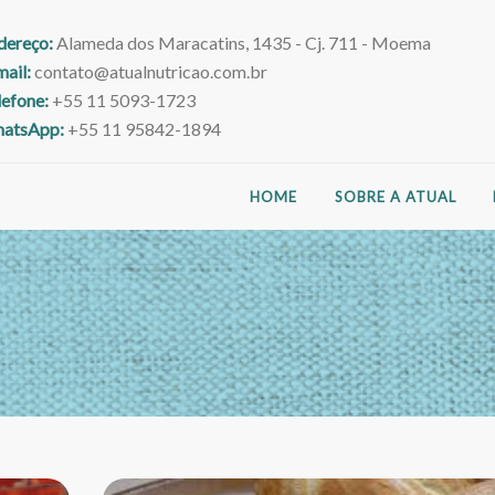
dereço:
Alameda dos Maracatins, 1435 - Cj. 711 - Moema
mail:
contato@atualnutricao.com.br
lefone:
+55 11 5093-1723
atsApp:
+55 11 95842-1894
HOME
SOBRE A ATUAL