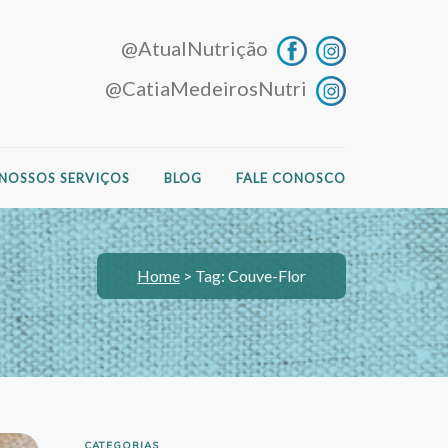
@AtualNutrição
@CatiaMedeirosNutri
NOSSOS SERVIÇOS
BLOG
FALE CONOSCO
Home
>
Tag: Couve-Flor
CATEGORIAS