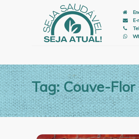
En
E-
Te
Wh
Tag: Couve-Flor