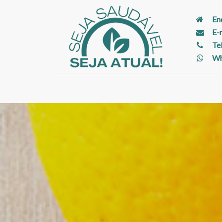
En
E-
Te
Wh