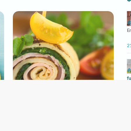
En
2
f
D
c..
1
Imprensa