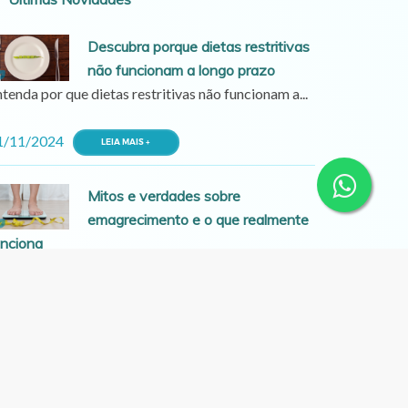
Descubra porque dietas restritivas
não funcionam a longo prazo
tenda por que dietas restritivas não funcionam a...
1/11/2024
LEIA MAIS +
Mitos e verdades sobre
emagrecimento e o que realmente
unciona
esvende os mitos e verdades sobre emagrecimento
.
4/11/2024
LEIA MAIS +
Alimentação saudável no dia a dia
Prato Principal
Saúde